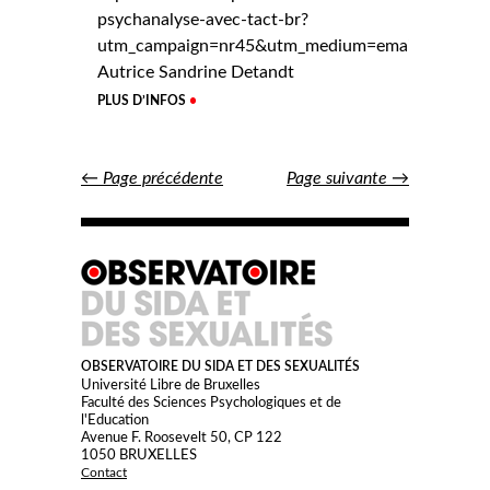
psychanalyse-avec-tact-br?
utm_campaign=nr45&utm_medium=email&utm_sou
Autrice Sandrine Detandt
PLUS D’INFOS
Posts
←
Page précédente
Page suivante
→
navigation
OBSERVATOIRE DU SIDA ET DES SEXUALITÉS
Université Libre de Bruxelles
Faculté des Sciences Psychologiques et de
l'Education
Avenue F. Roosevelt 50, CP 122
1050 BRUXELLES
Contact